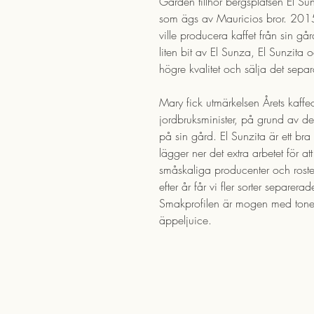
Gården tillhör bergsplatsen El Su
som ägs av Mauricios bror. 201
ville producera kaffet från sin gå
liten bit av El Sunza, El Sunzita 
högre kvalitet och sälja det separ
Mary fick utmärkelsen Årets kaff
jordbruksminister, på grund av 
på sin gård. El Sunzita är ett b
lägger ner det extra arbetet för a
småskaliga producenter och roster
efter år får vi fler sorter separe
Smakprofilen är mogen med toner
äppeljuice.