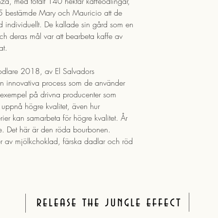
nza, med totalt 140 hektar kaffeodlingar,
5 bestämde Mary och Mauricio att de
rd individuellt. De kallade sin gård som en
och deras mål var att bearbeta kaffe av
at.
eodlare 2018, av El Salvadors
den innovativa process som de använder
ra exempel på drivna producenter som
tt uppnå högre kvalitet, även hur
ier kan samarbeta för högre kvalitet. År
rade. Det här är den röda bourbonen.
 av mjölkchoklad, färska dadlar och röd
release the jungle effect