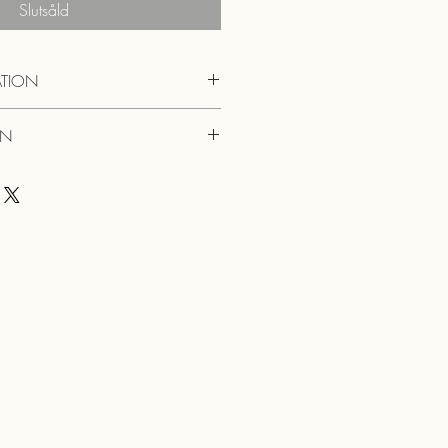
Slutsåld
TION
or
ON
e, 65 kr
 Alm
tällningar över 300 kr
riet, 0 kr
, El Salvador
 Ortiz och Mary Ortiz
n
meter ö.h.
lklad, hasselnötter, rött äpple
nna, aeropress (ej kaffemaskiner)