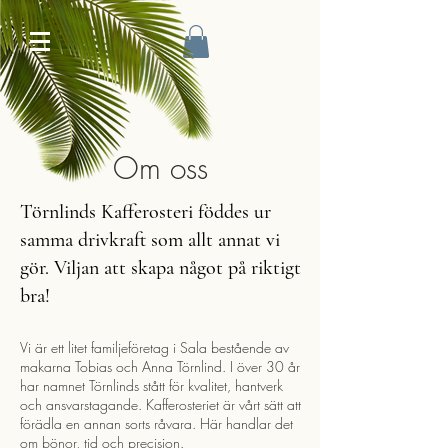
Om oss
Törnlinds Kafferosteri föddes ur
samma drivkraft som allt annat vi
gör. Viljan att skapa något på riktigt
bra!
Vi är ett litet familjeföretag i Sala bestående av
makarna Tobias och Anna Törnlind. I över 30 år
har namnet Törnlinds stått för kvalitet, hantverk
och ansvarstagande. Kafferosteriet är vårt sätt att
förädla en annan sorts råvara. Här handlar det
om bönor, tid och precision.