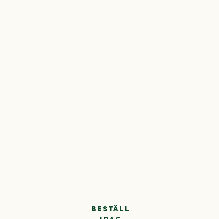
ann
BESTÄLL