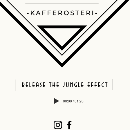
release the jungle effect
00:00 / 01:26